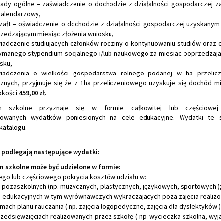
sady ogólne – zaświadczenie o dochodzie z działalności gospodarczej z
kalendarzowy,
czałt – oświadczenie o dochodzie z działalności gospodarczej uzyskanym
zedzającym miesiąc złożenia wniosku,
iadczenie studiujących członków rodziny o kontynuowaniu studiów oraz 
ymanego stypendium socjalnego i/lub naukowego za miesiąc poprzedzają
sku,
iadczenia o wielkości gospodarstwa rolnego podanej w ha przelicz
cznych, przyjmuje się że z 1ha przeliczeniowego uzyskuje się dochód m
okości
459,00 zł.
m szkolne przyznaje się w formie całkowitej lub częściowej 
owanych wydatków poniesionych na cele edukacyjne. Wydatki te 
katalogu.
 podlegają następujące wydatki:
 szkolne może być udzielone w formie:
tego lub częściowego pokrycia kosztów udziału w:
ch pozaszkolnych (np. muzycznych, plastycznych, językowych, sportowych )
ch edukacyjnych w tym wyrównawczych wykraczających poza zajęcia realiz
mach planu nauczania ( np. zajęcia logopedyczne, zajęcia dla dyslektyków )
rzedsięwzięciach realizowanych przez szkołę ( np. wycieczka szkolna, wyj