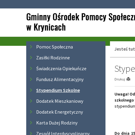
Przejdź
Przejdź
do
do
głównej
wyszukiwarki
treści
Menu
Pomoc Społeczna
Jesteś tut
Zasiłki Rodzinne
Styp
Świadczenia Opiekuńcze
Fundusz Alimentacyjny
Drukuj
Stypendium Szkolne
Uwaga! Od 
szkolnego
Dodatek Mieszkaniowy
stypendium
Dodatek Energetyczny
Karta Dużej Rodziny
Zespół Interdyscyplinarny
Do dnia 1