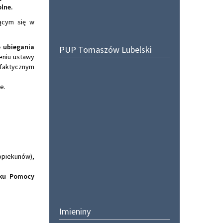
lne.
ącym się w
o ubiegania
PUP Tomaszów Lubelski
eniu ustawy
 faktycznym
e.
piekunów),
ku Pomocy
Imieniny