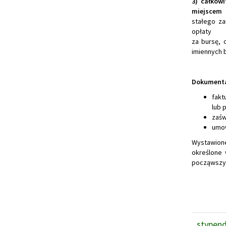
3) całkow
miejscem
stałego za
opłaty
za bursę, 
imiennych 
Dokumenta
fakt
lub 
zaśw
umow
Wystawion
określone
począwszy 
stypend