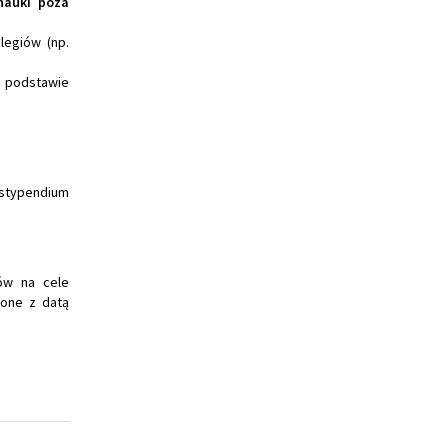
nauki poza
legiów (np.
a podstawie
 stypendium
ów na cele
one z datą