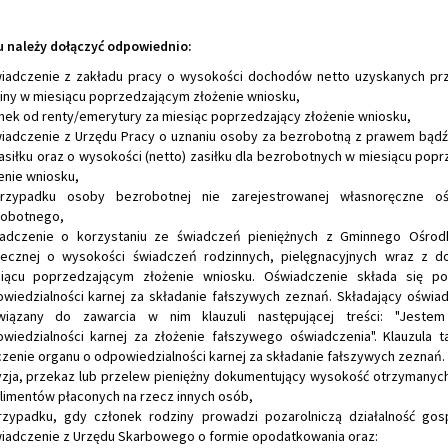
 należy dołączyć odpowiednio:
iadczenie z zakładu pracy o wysokości dochodów netto uzyskanych pr
iny w miesiącu poprzedzającym złożenie wniosku,
nek od renty/emerytury za miesiąc poprzedzający złożenie wniosku,
iadczenie z Urzędu Pracy o uznaniu osoby za bezrobotną z prawem bąd
asiłku oraz o wysokości (netto) zasiłku dla bezrobotnych w miesiącu pop
enie wniosku,
rzypadku osoby bezrobotnej nie zarejestrowanej własnoręczne oś
obotnego,
adczenie o korzystaniu ze świadczeń pieniężnych z Gminnego Ośro
ecznej o wysokości świadczeń rodzinnych, pielęgnacyjnych wraz z d
iącu poprzedzającym złożenie wniosku. Oświadczenie składa się p
wiedzialności karnej za składanie fałszywych zeznań. Składający oświad
wiązany do zawarcia w nim klauzuli następującej treści: "Jeste
wiedzialności karnej za złożenie fałszywego oświadczenia". Klauzula t
zenie organu o odpowiedzialności karnej za składanie fałszywych zeznań.
zja, przekaz lub przelew pieniężny dokumentujący wysokość otrzymanyc
alimentów płaconych na rzecz innych osób,
zypadku, gdy członek rodziny prowadzi pozarolniczą działalność go
iadczenie z Urzędu Skarbowego o formie opodatkowania oraz: