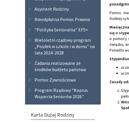
ponadgimna
Asystent Rodziny
Pomoc mat
trudnej syt
Nieodpłatna Pomoc Prawna
Miesięczna
"Polityka Senioralna" EFS+
się o styp
o pomocy s
Wieloletni rządowy program
związku, w
„Posiłek w szkole i w domu" na
Ponadto wa
lata 2024-2028
Stypendium
Zadania realizowane ze
uczn
środków budżetu państwa
uczn
Pomoc Żywnościowa
Zasady udz
Program Rządowy "Koprus
Styp
Wsparcia Seniorów 2026"
pełn
Wni
Społ
Karta Dużej Rodziny