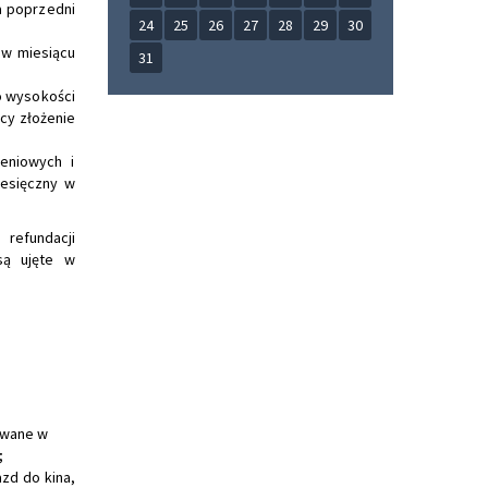
a poprzedni
24
25
26
27
28
29
30
 w miesiącu
31
o wysokości
cy złożenie
eniowych i
iesięczny w
refundacji
są ujęte w
;
owane w
;
azd do kina,