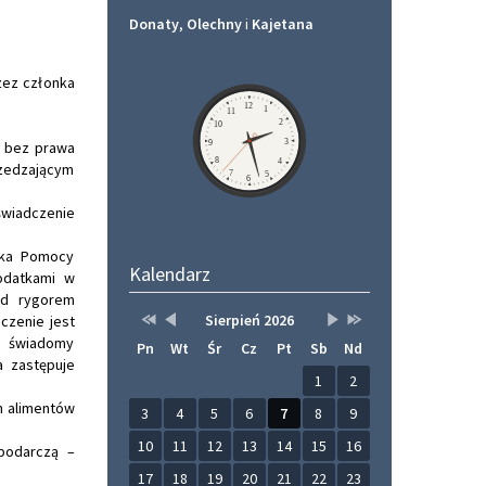
Donaty
,
Olechny
i
Kajetana
zez członka
Zegar
12
1
11
2
10
3
9
ź bez prawa
8
4
rzedzającym
7
5
6
wiadczenie
dka Pomocy
Kalendarz
odatkami w
od rygorem
Przestaw
Przestaw
Lista
Brak
Przestaw
Przestaw
Sierpień 2026
czenie jest
datę
datę
wydarzeń
wydarzeń
datę
datę
m świadomy
Pn
Wt
Śr
Cz
Pt
Sb
Nd
na
na
w
w
na
na
Sierpień
Lipiec
miesiącu
tym
Wrzesień
Sierpień
a zastępuje
2025
2026
miesiącu.
2026
2027
1
2
h alimentów
3
4
5
6
7
8
9
10
11
12
13
14
15
16
spodarczą –
17
18
19
20
21
22
23