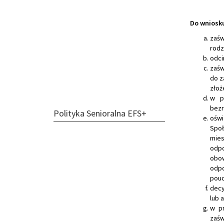
Do wniosku
zaśw
rodz
odci
zaśw
do z
złoż
w p
bezr
Polityka Senioralna EFS+
oświ
Społ
mies
odpo
obo
odpo
pouc
decy
lub 
w pr
zaśw