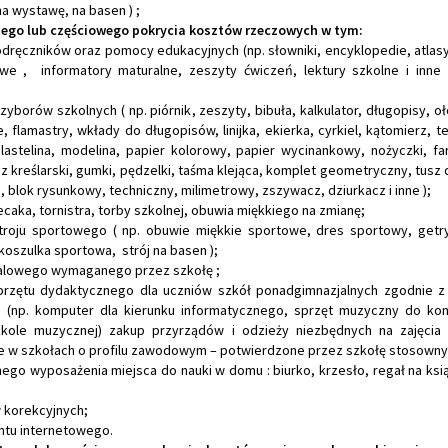
na wystawę, na basen ) ;
tego lub częściowego pokrycia kosztów rzeczowych w tym:
odręczników oraz pomocy edukacyjnych (np. słowniki, encyklopedie, atlas
e , informatory maturalne, zeszyty ćwiczeń, lektury szkolne i inne
zyborów szkolnych ( np. piórnik, zeszyty, bibuła, kalkulator, długopisy, oł
, flamastry, wkłady do długopisów, linijka, ekierka, cyrkiel, kątomierz,
plastelina, modelina, papier kolorowy, papier wycinankowy, nożyczki, far
sz kreślarski, gumki, pędzelki, taśma klejąca, komplet geometryczny, tusz 
, blok rysunkowy, techniczny, milimetrowy, zszywacz, dziurkacz i inne );
ecaka, tornistra, torby szkolnej, obuwia miękkiego na zmianę;
troju sportowego ( np. obuwie miękkie sportowe, dres sportowy, getr
oszulka sportowa, strój na basen );
galowego wymaganego przez szkołę ;
przętu dydaktycznego dla uczniów szkół ponadgimnazjalnych zgodnie z
a (np. komputer dla kierunku informatycznego, sprzęt muzyczny do ko
kole muzycznej) zakup przyrządów i odzieży niezbędnych na zajęcia
e w szkołach o profilu zawodowym – potwierdzone przez szkołę stosown
ego wyposażenia miejsca do nauki w domu : biurko, krzesło, regał na ksi
w korekcyjnych;
ntu internetowego.