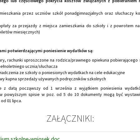
itego lub częściowego pokrycia kosztów związanych z pobieraniem 
mieszkania przez uczniów szkół ponadgimnazjalnych oraz słuchaczy ko
opłaty za przejazdy z miejsca zamieszkania do szkoły i z powrotem n
biletów miesięcznych)
mi potwierdzającymi poniesienie wydatków są:
ury, rachunki uproszczone na rodzica/prawnego opiekuna pobierającego
pełnoletniego ucznia/słuchacza
iadczenia ze szkoły o poniesionych wydatkach na cele edukacyjne
y kupna sprzedaży używanych podręczników szkolnych
e z datą począwszy od 1 września z wyjątkiem poniesienia wydatk
 w powyższym spisie w poz. od 5 do 10 dokumenty mogą być wystawi
od 01 lipca.
ZAŁĄCZNIKI:
ium szkolne-wniosek.doc