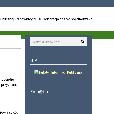
Publicznej
Pracownicy
RODO
Deklaracja dostępności
Kontakt
Wyszukaj
BIP
 stypendium
 przyznania
Emp@tia
ów i szkół