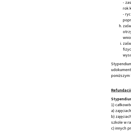
- za
rok 
- ry
popr
zaśw
otrz
wnio
zaśw
fizy
wys
Stypendiu
udokument
poniższym 
Refundacji
Stypendium
1) całkowi
a) zajęcia
b) zajęcia
szkole w ra
c) innych p