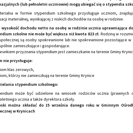
zjalnych (lub pełnoletni uczniowie) mogą ubiegać się o stypendia szko
erialna w formie stypendium szkolnego przysługuje uczniom, znajduj
uacji materialnej, wynikającej z niskich dochodów na osobę w rodzinie.
 wysokość dochodu netto na osobę w rodzinie ucznia uprawniająca d
endium szkolne nie może być większa niż kwota 823 zł.
Rodziną w rozumi
połecznej są osoby spokrewnione lub nie spokrewnione pozostające w
spólnie zamieszkujące i gospodarujące.
runkiem przyznania stypendium jest zamieszkanie na terenie Gminy Krynic
 nie przysługuje:
iom klas zerowych,
iom, którzy nie zamieszkują na terenie Gminy Krynice
ielania stypendium szkolnego:
endium może być udzielone na wniosek rodziców ucznia (prawnych o
oletniego ucznia a także dyrektora szkoły.
oski można składać do 15 września danego roku
w Gminnym Ośrod
ecznej w Krynicach