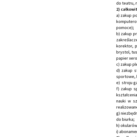
do teatru, 
2) całkowi
a) zakup p
komputerow
pomoce);
b) zakup pr
zakreślacze
korektor, 
brystol, tu
papier xero
c) zakup pl
d) zakup s
sportowe, k
e) stroju 
f) zakup s
kształceni
nauki w sz
realizowan
g) niezbędn
do biurka;
h) okularó
i) aboname