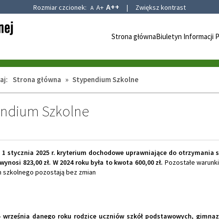
A++
Rozmiar czcionek:
A+
|
Zwiększ kontrast
A
Strona główna
Biuletyn Informacji 
aj:
Strona główna
»
Stypendium Szkolne
endium Szkolne
1 stycznia 2025 r. kryterium dochodowe uprawniające do otrzymania
wynosi
823,
00
zł. W 2024 roku
była
to kwota 600,
00
zł.
Pozostałe warunki
 szkolnego pozostają bez zmian
5 września danego roku
rodzice uczniów szkół podstawowych, gimnazj