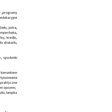
y ,programy
 edukacyjne
ówki, pióra,
 temperówka,
by, kredki,
do drukarki,
y, spodenki
 kierunkiem
ntynuowania
 praktyczne
ym opisem;
ążki, lampka